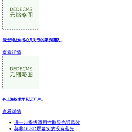
能选到让你省心又对劲的家拆团队
...
查看详情
务上海拆求学从近万户...
查看详情
进一步提拔适用性取采光通风效
莫非OLED屏幕实的没有蓝光