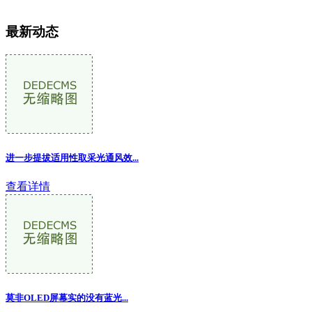
最新动态
进一步提拔适用性取采光通风效...
查看详情
莫非OLED屏幕实的没有蓝光...