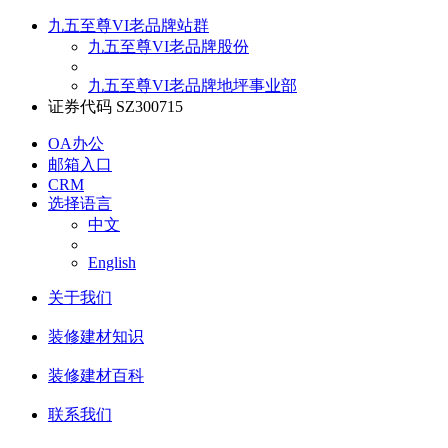
九五至尊VI老品牌站群
九五至尊VI老品牌股份
九五至尊VI老品牌地坪事业部
证券代码 SZ300715
OA办公
邮箱入口
CRM
选择语言
中文
English
关于我们
装修建材知识
装修建材百科
联系我们