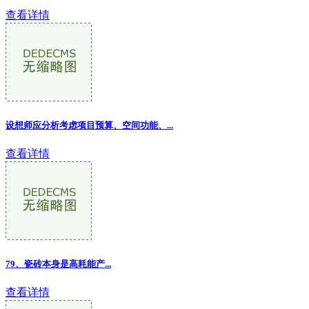
查看详情
设想师应分析考虑项目预算、空间功能、...
查看详情
79、瓷砖本身是高耗能产...
查看详情