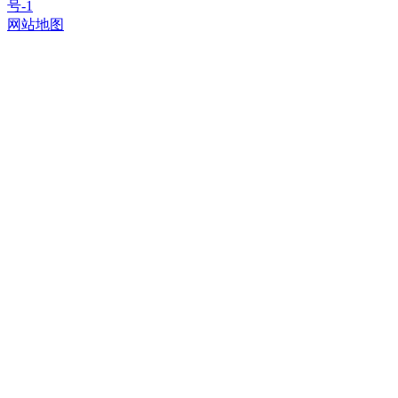
号-1
网站地图