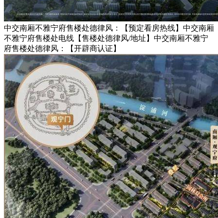
中交南厢不雅宁府售楼处德律风：【预定看房热线】中交南厢
不雅宁府售楼处电线【售楼处德律风/地址】中交南厢不雅宁
府售楼处德律风：【开辟商认证】