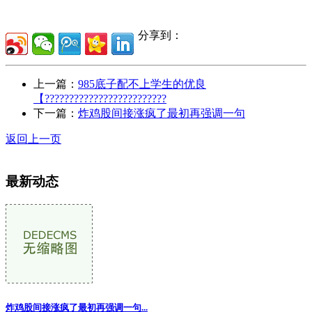
分享到：
上一篇：
985底子配不上学生的优良
【?????????????????????????
下一篇：
炸鸡股间接涨疯了最初再强调一句
返回上一页
最新动态
炸鸡股间接涨疯了最初再强调一句
...