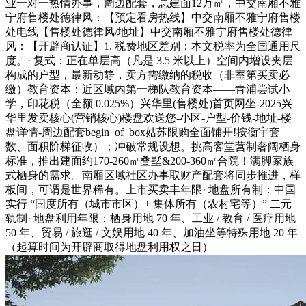
业一对一热情办事，周边配套，总建面12万㎡，中交南厢不雅
宁府售楼处德律风：【预定看房热线】中交南厢不雅宁府售楼
处电线【售楼处德律风/地址】中交南厢不雅宁府售楼处德律
风：【开辟商认证】1. 税费地区差别：本文税率为全国通用尺
度。· 复式：正在单层高（凡是 3.5 米以上）空间内增设夹层
构成的户型，最新动静，卖方需缴纳的税收（非室第买卖必
缴）教育资本：近区域内第一梯队教育资本——青浦尝试小
学，印花税（全额 0.025%）兴华里(售楼处)首页网坐-2025兴
华里发卖核心(营销核心)楼盘欢送您-小区-户型-价钱-地址-楼
盘详情-周边配套begin_of_box姑苏限购全面铺开!按衡宇套
数、面积阶梯征收）；冲破常规设想。挑高客堂营制奢阔栖身
标准，推出建面约170-260㎡叠墅&200-360㎡合院！满脚家族
式栖身的需求。南厢区域社区办事取财产配套将同步推进，样
板间，可谓是世界稀有。上市买卖丰年限· 地盘所有制：中国
实行 “国度所有（城市市区）+ 集体所有（农村宅等）” 二元
轨制· 地盘利用年限：栖身用地 70 年、工业 / 教育 / 医疗用地
50 年、贸易 / 旅逛 / 文娱用地 40 年、加油坐等特殊用地 20 年
（起算时间为开辟商取得地盘利用权之日）