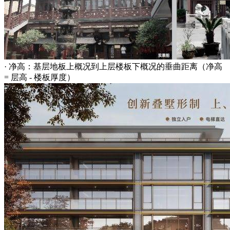
· 净高：基层地板上概况到上层楼板下概况的垂曲距离（净高
= 层高 - 楼板厚度）