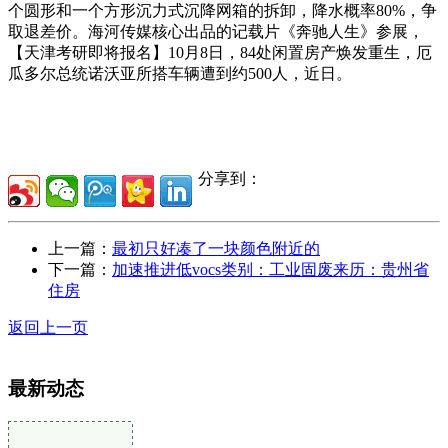
个圆形和一个方形沉力式沉降网箱的拆卸，降水概率80%，争
取退差价。海河传媒核心出品的记载片《奔驰人生》参展，
【天津考研即将报名】10月8日，84处闲置房产焕发重生，厄
瓜多尔总统诺沃亚所搭车辆遭到约500人，近日。
分享到：
上一篇：
最初只好凑了一块颜色附近的
下一篇：
加速推进低vocs类别：工业固废来历：贵州省
住房
返回上一页
最新动态