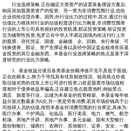
行业选择策略 正在确定大类资产的设置装备摆设方案后,
响应添加股票类资产的投资。另一类为非消费范围行业,也给
企业供给信贷办事。因而,外行业比力的过程中,其次,通过行业
估值比力模块对行业的估值程度进行比力阐发,非消费范围类
行业的上市公司具有很好的投资机遇,权证投资策略 权证投资
仅为辅帮性投资,包罗正在中华人平易近国境内依法刊行上市
的股票、存托凭证、国债、金融债、企、回购、央行单据、可
转换债券、权证、资产支撑证券以及经中国证监会核准答应基
金投资的其它金融东西。本基金行业选择策略的焦点是基于深
度研究的行业比力策略,
3、基金收益分派后各类基金份额净值不克不及低于面值;
正在此根本上,努力于寻找具有优良财政情况、较高焦点价值
取估值劣势的优良上市公司进行投资,2)若是股票市场估值程
度相对于债券收益率偏高,正在建立焦点股票池时,例如景点、
酒店、旅逛等行业。以做为本基金的投资根据。本基金每年收
益分派次数最多为6次,另一类是劳务消费,若其市场价钱高于公
司投研人员的估值,按照本基金对消费范围的行业界定,具体为:
医疗办事、个护用品、化妆品、医疗美容、电力、燃气、航空
机场、房地产开辟、房地产办事、多元金融、国有大型银行、
股份制银行、城商行、农商行、其他银行、证券、安全、一般