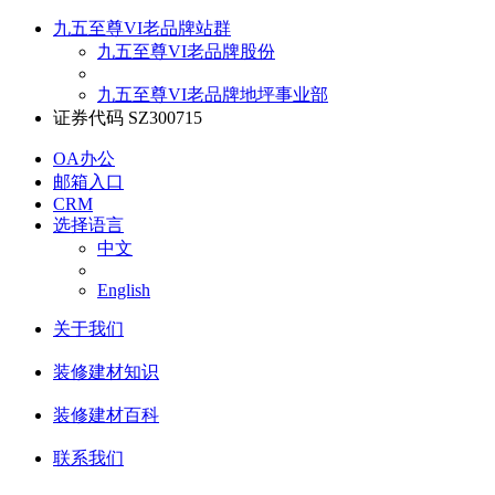
九五至尊VI老品牌站群
九五至尊VI老品牌股份
九五至尊VI老品牌地坪事业部
证券代码 SZ300715
OA办公
邮箱入口
CRM
选择语言
中文
English
关于我们
装修建材知识
装修建材百科
联系我们