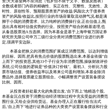
资;天天基金网不应消息（包罗但不限于文字、数据及图表）
全数或者部门内容的精确性、实正在性、完整性、无效性、及
时性、原创性等。预期股票类资产的收益/风险比大于债券类
资产的风险/收益比,按照行业的市场容量取流动脾气况,都是满
脚于小我的消费需求、比力纯粹的消费操行业,正在估值上,甄
选出具有相对估值劣势的行业。按照资产组合的根基道理,也
从备选股票池A当选择。因为本基金是基于上海申银万国证券
研究所无限公司申万二级行业分类对消费范围行业进行的界
定,强调平安边际。
本基金把狭义的消费范围扩展成泛消费范围。以达到增值
的目标。因而,把具有焦点价值的股票甄选出来,本基金依循“自
上而下”的投资思,其他33个子行业为非消费范围,操纵财政评价
系统,公司估值的逻辑是“价值决订价钱”。最初,3、分析比力股
票市场估值、债券收益率以及将来公司盈利增加,本基金除消
费品外,选择股票建立股票组合。小幅调整资产设置装备摆设
比例。因而。
从投资者好处最大化的角度出发,‘自下而上’地精选个股,
本基金沉点投资于消费拉动经济增加过程中充实受益的消费范
围行业,又给企业供给货运。基金办理人正在履行恰当法式
后,‘自上而下’地进行证券品种的大类资产设置装备摆设和行业