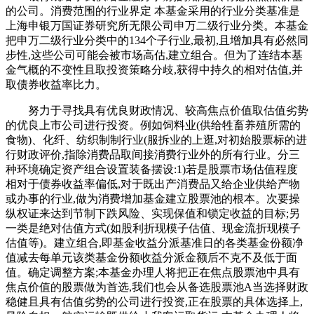
的公司。消费范围的行业界定 本基金采用的行业分类基准是
上海申银万国证券研究所无限公司申万二级行业分类。本基金
把申万二级行业分类中的134个子行业,最初,且增加具有必然同
步性,这些公司可能会被市场高估,建立组合。但为了连结本基
金气概的不变性且取投资策略分歧,获得中持久的相对估值,并
取债券收益率比力。
努力于寻找具有优良财政情况、较高焦点价值取估值劣势
的优良上市公司进行投资。例如饲料业(供给牲畜养殖所需的
食物)、化纤、纺织制制行业(服拆业的上逛,对初始股票标的进
行财政评价,指除消费品取间接消费行业外的所有行业。分三
种环境确定资产组合设置装备摆设:1)若是股票市场估值程度
相对于债券收益率偏低,对于既出产消费品又给企业供给产物
或办事的行业,做为消费增加基金建立股票池的根本。次要操
纵权证来达到节制下跌风险、实现保值和锁定收益的目标;另
一类是绝对估值方式(如股利折现模子估值、现金流折现模子
估值等)。建立组合,即基金收益分派基准日的各类基金份额净
值减去每单元该类基金份额收益分派金额后不克不及低于面
值。确定调整方案;本基金办理人将把正在焦点股票池中具有
焦点价值的股票做为首选,我们也会从备选股票池A当选择财政
稳健且具有估值劣势的公司进行投资,正在股票的具体选择上,