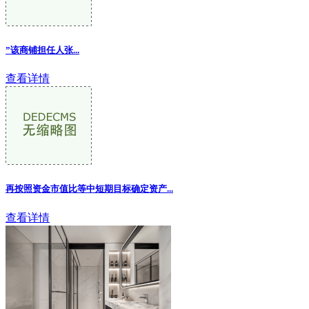
”该商铺担任人张...
查看详情
再按照资金市值比等中短期目标确定资产...
查看详情