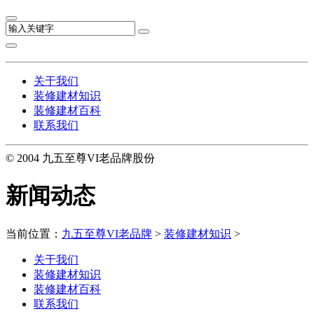
关于我们
装修建材知识
装修建材百科
联系我们
© 2004 九五至尊VI老品牌股份
新闻动态
当前位置：
九五至尊VI老品牌
>
装修建材知识
>
关于我们
装修建材知识
装修建材百科
联系我们