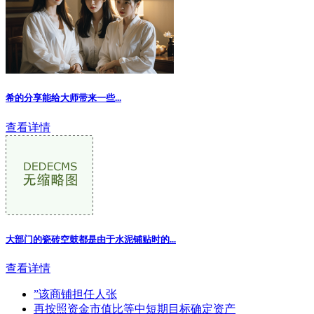
希的分享能给大师带来一些...
查看详情
大部门的瓷砖空鼓都是由于水泥铺贴时的
...
查看详情
”该商铺担任人张
再按照资金市值比等中短期目标确定资产