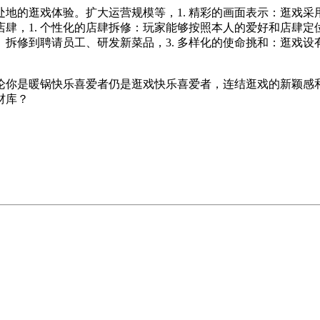
的逛戏体验。扩大运营规模等，1. 精彩的画面表示：逛戏采
肆，1. 个性化的店肆拆修：玩家能够按照本人的爱好和店肆
拆修到聘请员工、研发新菜品，3. 多样化的使命挑和：逛戏
是暖锅快乐喜爱者仍是逛戏快乐喜爱者，连结逛戏的新颖感和
材库？