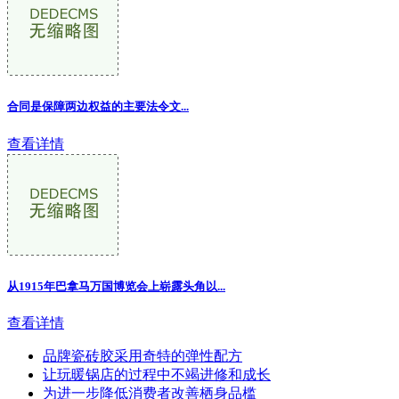
合同是保障两边权益的主要法令文...
查看详情
从1915年巴拿马万国博览会上崭露头角以...
查看详情
品牌瓷砖胶采用奇特的弹性配方
让玩暖锅店的过程中不竭进修和成长
为进一步降低消费者改善栖身品槛