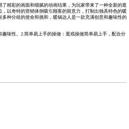
用了精彩的画面和细腻的动画结果，为玩家带来了一种全新的逛
定位，以奇特的营销体例吸引顾客的留意力，打制出独具特色的暖
设有多种分歧的使命和挑和，暖锅达人是一款充满创意和趣味性的
趣味性。2.简单易上手的操做：逛戏操做简单易上手，配合分