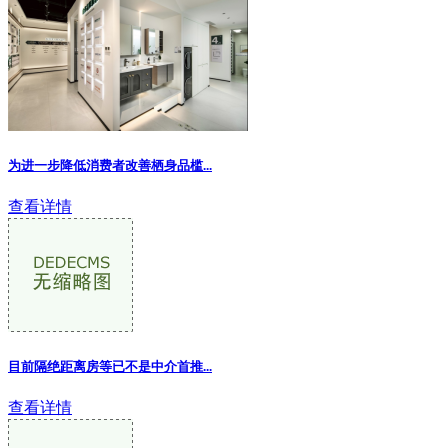
为进一步降低消费者改善栖身品槛...
查看详情
目前隔绝距离房等已不是中介首推...
查看详情