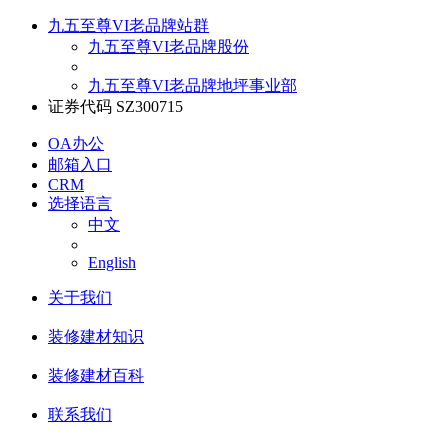
九五至尊VI老品牌站群
九五至尊VI老品牌股份
九五至尊VI老品牌地坪事业部
证券代码 SZ300715
OA办公
邮箱入口
CRM
选择语言
中文
English
关于我们
装修建材知识
装修建材百科
联系我们