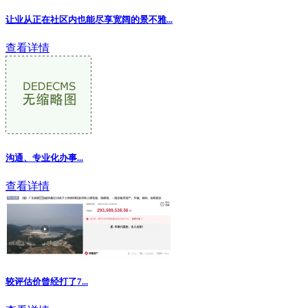
让业从正在社区内也能尽享宽阔的景不雅
...
查看详情
沟通、专业化办事...
查看详情
较评估价曾经打了7...