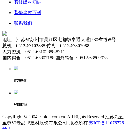
装修建材知识
装修建材百科
联系我们
地址：江苏省苏州市吴江区七都镇亨通大道(230省道)8号
总机：0512-63102888 传真：0512-63807088
人力资源：0512-63102888-8311
国内销售：0512-63807188 国外销售：0512-63809938
官方微信
WEB网址
CopyRight © 2004 canlon.com.cn. All Rights Reserved.江苏九五
至尊VI老品牌建材股份有限公司. 版权所有
苏ICP备11076726
号-1