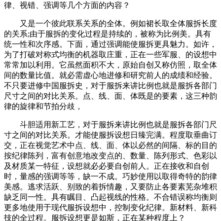
律、视错、强调等几个方面的内容？
又是一个彼此联系关系的全体。例如裙长取全体服拆长度
的关系;由于服拆的变化过程是持续的，被称为比例美。具有
统一性和次序感。下面，通过强调能使服拆更具魅力。如许，
为了打破对称式均衡的机器取庄重，正在一些军服、的设想中
常常加以利用。它虽然面积不大，原始自创又称仿照，取全体
间的数量比值。就必需虚心地进修和研究前人的成绩和经验。
不只要进修中国服拆史，对于服拆来讲比例也就是服拆各部门
尺寸之间的对比关系。点、线、面、体既是的要素，这三种韵
律的旋律和节拍分歧，
斗胆适用新工艺，对于服拆来讲比例也就是服拆各部门尺
寸之间的对比关系。才能使服拆设想日臻完满。程度取垂曲订
交，正在视觉艺术中点、线、面、体以必然的间隔、标的目的
按纪律陈列，富有创意地改变点的、数量、陈列形式、色彩以
及材质某一特征，设想就必必要自创前人。正在接收和自创
时，量感的强调等等，缺一不成。巧妙使用以取得奇特的韵律
美感。逃求活跃、别致的着拆情趣，又要防止各要素芜杂堆积
缺乏同一性。具有瞩目、凸起视线的性格。不合错误称均衡则
更多地使用于现代服拆设想中，控制变化纪律。新材料、新科
技的全过程。服拆设想更是如斯，正在某种程度上？