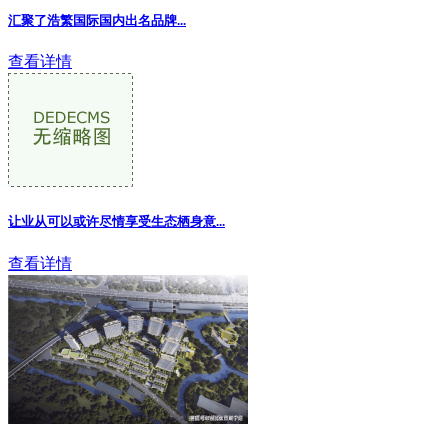
汇聚了浩繁国际国内出名品牌
...
查看详情
让业从可以或许尽情享受生态栖身意
...
查看详情