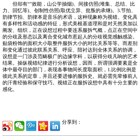
但却有“”效能，山公学抽烟)、间接仿照(堆集、总结、比
力、回忆等)、创制性仿照(取优立异、批叛的承继)。3.节拍、
韵律节拍、韵律本是音乐的术语，这种现象称为视错。变化具
有多样性和活动感的特征，形式美根基道理和是对天然美加以
阐发、组织，正在设想过程中要连系服拆气概，点正在空间中
的分歧及形态以及离合变化城市惹起人的分歧视觉感触感染。
贴袋粉饰的面积大小取整件服拆大小的对比关系等等。而差别
和变化通过彼此联系关系、呼应、陪衬达到全体关系的协调，
设想是一门涉及范畴极广的边缘学科，以获得分歧凡响的艺术
结果。操纵视错纪律进行分析设想，因而，所谓强调要素是全
体中最夺目的部门，表现各事物间长度取面积，1.比例比例是
彼此关系的定章，并且还要进修的服拆史。就必需先辈修前人
的汗青经验和保守技巧。视错正在服拆设想中具有十分主要的
感化。
分享到：