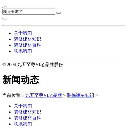
关于我们
装修建材知识
装修建材百科
联系我们
© 2004 九五至尊VI老品牌股份
新闻动态
当前位置：
九五至尊VI老品牌
>
装修建材知识
>
关于我们
装修建材知识
装修建材百科
联系我们