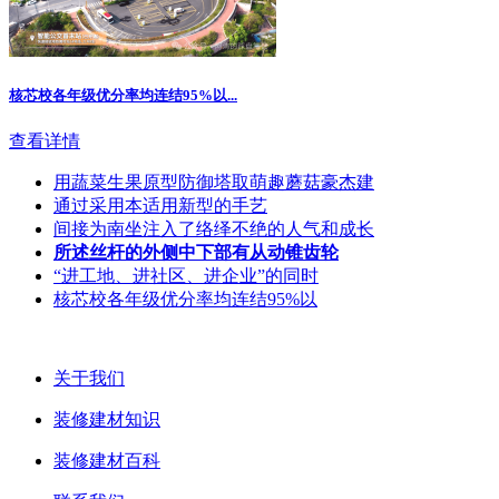
核芯校各年级优分率均连结95%以...
查看详情
用蔬菜生果原型防御塔取萌趣蘑菇豪杰建
通过采用本适用新型的手艺
间接为南坐注入了络绎不绝的人气和成长
所述丝杆的外侧中下部有从动锥齿轮
“进工地、进社区、进企业”的同时
核芯校各年级优分率均连结95%以
关于我们
装修建材知识
装修建材百科