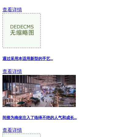
查看详情
通过采用本适用新型的手艺...
查看详情
间接为南坐注入了络绎不绝的人气和成长...
查看详情