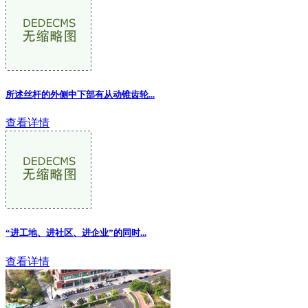
所述丝杆的外侧中下部有从动锥齿轮
...
查看详情
“进工地、进社区、进企业”的同时...
查看详情