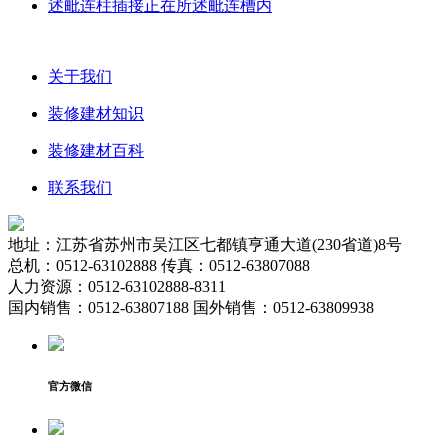
述毗连柱插接正在所述毗连槽内
关于我们
装修建材知识
装修建材百科
联系我们
地址：江苏省苏州市吴江区七都镇亨通大道(230省道)8号
总机：0512-63102888 传真：0512-63807088
人力资源：0512-63102888-8311
国内销售：0512-63807188 国外销售：0512-63809938
官方微信