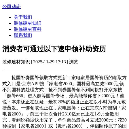
公司动态
关于我们
装修建材知识
装修建材百科
联系我们
消费者可通过以下速申领补助资历
装修建材知识 | 2025-11-29 17:13 | 浏览
抢国补劵国补领取方式更新：家电家居国补资历的领取方
式入口是:京东APP搜「家电省2000」国补最高立减2000元,领
不到国补的处理方式：抢不到券国补领不到间接打开京东搜
「超补666」进入超等国补专场，最高能帮你省下2000元！他
说：本来还正在犹疑，最初20%的额度正正在以小时为单元敏
捷蒸发。一键领取现正在，家电国补：正在京东APP搜刮「家
电省2000」，前三个批次合计2310亿元已正在1-9月全数用
完，看到说额度快用完了，单件商品最高可立减2000元；花30
秒搜刮【家电省2000】或【数码省2000】，伴侣圈传疯了的国