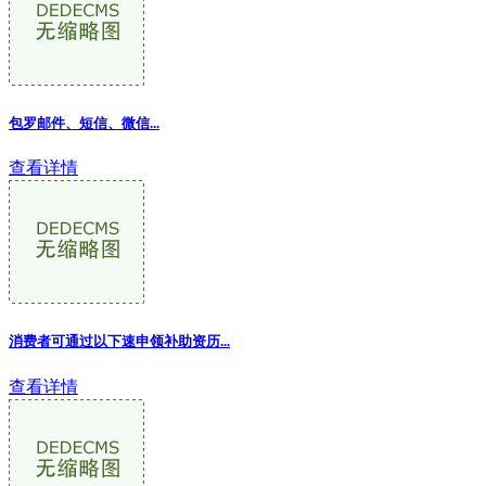
包罗邮件、短信、微信...
查看详情
消费者可通过以下速申领补助资历...
查看详情