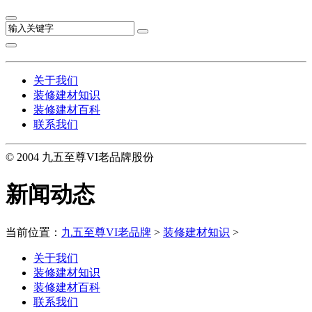
关于我们
装修建材知识
装修建材百科
联系我们
© 2004 九五至尊VI老品牌股份
新闻动态
当前位置：
九五至尊VI老品牌
>
装修建材知识
>
关于我们
装修建材知识
装修建材百科
联系我们