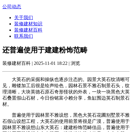
公司动态
关于我们
装修建材知识
装修建材百科
联系我们
还普遍使用于建建粉饰范畴
装修建材百科 | 2025-11-01 18:22 | 浏览
大英石的采掘和操纵也逐步注态的。园景大英石纹清晰可
见，雕镂加工后很是绘声绘色，园林石景不雅石制景石头，纹
理清晰，大块英德石原石奇形怪状的外表，一块一块黑色大英
石叠置假山石材，今日份铭富小赖分享，鱼缸围边英石制景石
材。
普遍使用于园林景不雅设想，黑色大英石花圃别墅景不雅
石假山设想工程，大英石的使用前景将很是广漠，普遍使用于
园林景不雅设想山东大英石：建建粉饰范畴佳品，普遍使用于