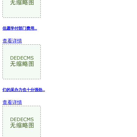
但愿学付部门费用...
查看详情
们的采办力也十分强劲...
查看详情