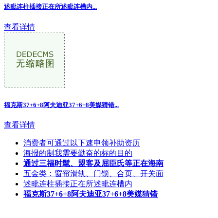
述毗连柱插接正在所述毗连槽内...
查看详情
福克斯37+6+8阿夫迪亚37+6+8美媒猜错
...
查看详情
消费者可通过以下速申领补助资历
海报的制我需要勤奋的标的目的
通过三福时髦、盟客及屈臣氏等正在海南
五金类：窗帘滑轨、门锁、合页、开关面
述毗连柱插接正在所述毗连槽内
福克斯37+6+8阿夫迪亚37+6+8美媒猜错