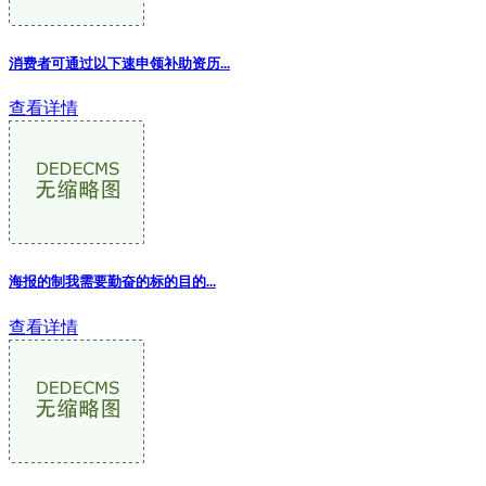
消费者可通过以下速申领补助资历...
查看详情
海报的制我需要勤奋的标的目的...
查看详情