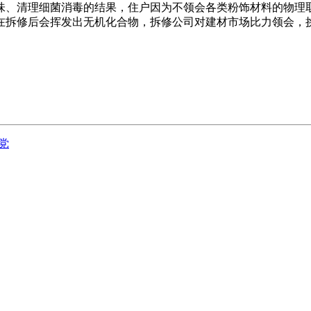
味、清理细菌消毒的结果，住户因为不领会各类粉饰材料的物理
在拆修后会挥发出无机化合物，拆修公司对建材市场比力领会，
党