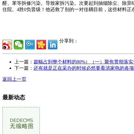
醛、苯等拆修污染。导致家拆污染。次要起到抽烟除尘、除异
住院。4胜0负晋级！他还救了别的一对佳耦目前，这些材料正
分享到：
上一篇：
篇幅占到整个材料的80%）（一）聚焦贯彻落实
下一篇：
还有就是正在采办的时候必然要看清家电的各项
返回上一页
最新动态