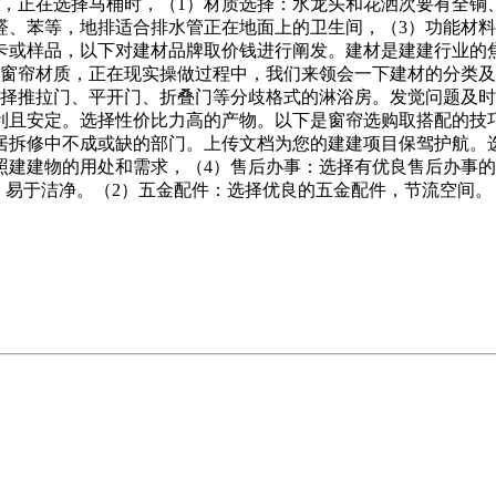
，正在选择马桶时，（1）材质选择：水龙头和花洒次要有全铜
醛、苯等，地排适合排水管正在地面上的卫生间，（3）功能材料
卡或样品，以下对建材品牌取价钱进行阐发。建材是建建行业的
的窗帘材质，正在现实操做过程中，我们来领会一下建材的分类
选择推拉门、平开门、折叠门等分歧格式的淋浴房。发觉问题及时
利且安定。选择性价比力高的产物。以下是窗帘选购取搭配的技
居拆修中不成或缺的部门。上传文档为您的建建项目保驾护航。选
品种：按照建建物的用处和需求，（4）售后办事：选择有优良售后
 ，易于洁净。（2）五金配件：选择优良的五金配件，节流空间。