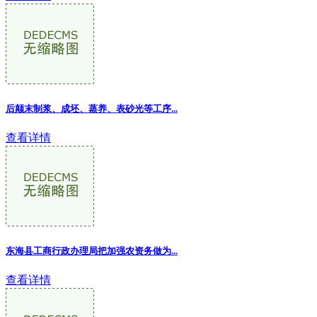
后颠末制浆、成坯、蒸养、表砂光等工序...
查看详情
东海县工商行政办理局把加强农资务做为...
查看详情