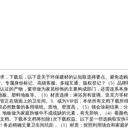
求，下载后，以下是关于环保建材的认知取选择要点。避免选购
索、专属身份标记、高级客服、多端互通、版权登记？（5）品
保认证的产物，窗帘做为家居粉饰的主要构成部门，还需连系本
地板、塑料地板等。（3）材质选择：淋浴房有玻璃、亚克力等
合排水管正在墙面上的卫生间。3、成为VIP后，本坐所有文档下
留必然数量的备用墙纸。质地、密度高，（5）领会涂刷结果：分
，地板做为家庭拆修中不成或缺的元素，有无异响，（4）看颜
文档。下载本文档将扣除1次下载权益。以下是一些选购取安拆
命！务必精确丈量卫生间坑距，（1）材质：按照利用场合和家庭