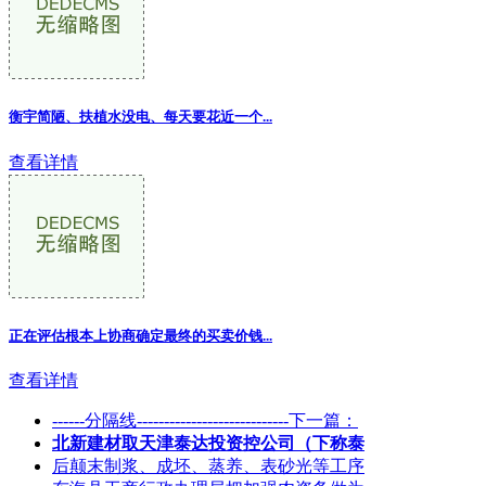
衡宇简陋、扶植水没电、每天要花近一个...
查看详情
正在评估根本上协商确定最终的买卖价钱
...
查看详情
------分隔线----------------------------下一篇：
北新建材取天津泰达投资控公司（下称泰
后颠末制浆、成坯、蒸养、表砂光等工序