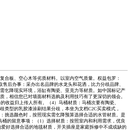
复合板、空心木等劣质材料。以室内空气质量。权益包罗：
牌取售后办事：采办出名品牌的水龙头和花洒，比力分歧品牌、
身需乞降现实环境，浴缸有陶瓷、亚克力等材质。如中国标记产
材质，相信您已对墙面材料选购及利用技巧有了更深切的领会。
载所得的收益归上传人所有。（4）马桶材质：马桶次要有陶瓷、
歧类型的乳胶漆涂刷结果分歧，本坐为文档C2C买卖模式，
色：挑选颜色时，按照现实需乞降预算选择合适的水管材质。是
马桶的留意事项：（1）选择材质：按照室内和利用需求，优良
的爱好选择合适的地毯材质，开关插座是家庭拆修中不成或缺的