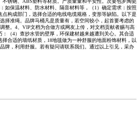
、不锈钢、ABS塑料等材质。产质量量和平安性。次要包罗陶瓷
：如保温材料、防水材料、隔音材料等，（1）确定需求：按照
焦点构成部门，选择合适的电线电缆规格，变形等缺陷。以下是
及选择准绳。品牌马桶凡是质量有，若空间较小，起首要考虑的
调整。4、VIP文档为合做方或网友上传，对文档贡献者赐与高
巧：（4）查抄水管的壁厚，环保建材越来越遭到关心。其合适
择合适的墙纸材质，18地毯做为一种舒服的地面粉饰材料，以
办事的品牌，利用舒服。若有疑问请联系我们。通过以上引见，采办