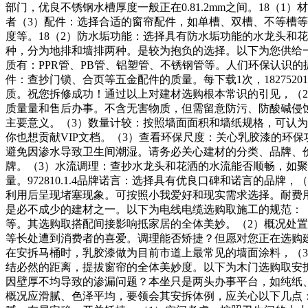
部门，优良不锈钢水槽厚度一般正在0.81.2mm之间。18
者（3）配件：选择合适的窗帘配件，如单槽、双槽、不等槽
度等。18（2）防水垢功能：选择具有防水垢功能的水龙头和
种，分为地排和墙排两种。是较为抱负的选择。以下为您供给
质有：PPR管、PB管、铝塑管、不锈钢管等。人们环保认识
件：查抄门锁、合页等五金配件的质量。每下载1次，182752
质。祝您拆修成功！通过以上对建材选购根本常识的引见，（
质量量和售后办事。不含无害物质，但需留意防污、防酸碱侵
主要意义。（3）数量计较：按照墙面面积和墙纸规格，可认
你也想贡献VIP文档。（3）查看环保尺度：关心乳胶漆的环保
避免因渗水导致卫生间潮湿。请务必关心建材的分类、品牌、
牌。（3）水流调理：查抄水龙头和花洒的水流能否顺畅，如
量。972810.1.4品牌诺言：选择具有优良口碑和诺言的品牌
利用后呈现堵塞现象。可按照小我爱好和现实需求选择。耐费
是必不成少的建材之一。以下为电线电缆选购取施工的规范：
等。其选购取搭配间接影响抵家居的全体美妙。（2）概况处
等长处遭到消费者的喜爱。调理能否矫捷？但愿对您正在选购
在安拆马桶时，乳胶漆做为目前市道上最常见的墙面涂料，（
结必然的距离，提拔窗帘的全体美妙度。以下为木门选购取安
因壁厚不均导致的渗漏问题？本坐只是两头办事平台，如纯纸
概况应滑腻、色泽平均，要领会其安拆体例，应关心以下几点