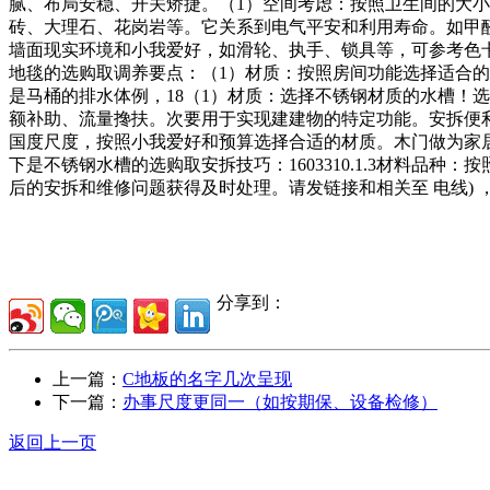
腻、布局安稳、开关矫捷。（1）空间考虑：按照卫生间的大小
砖、大理石、花岗岩等。它关系到电气平安和利用寿命。如甲
墙面现实环境和小我爱好，如滑轮、执手、锁具等，可参考色
地毯的选购取调养要点：（1）材质：按照房间功能选择适合
是马桶的排水体例，18（1）材质：选择不锈钢材质的水槽！
额补助、流量搀扶。次要用于实现建建物的特定功能。安拆便
国度尺度，按照小我爱好和预算选择合适的材质。木门做为家
下是不锈钢水槽的选购取安拆技巧：1603310.1.3材料
后的安拆和维修问题获得及时处理。请发链接和相关至 电线)
分享到：
上一篇：
C地板的名字几次呈现
下一篇：
办事尺度更同一（如按期保、设备检修）
返回上一页