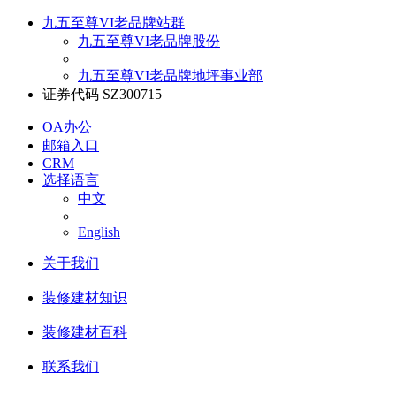
九五至尊VI老品牌站群
九五至尊VI老品牌股份
九五至尊VI老品牌地坪事业部
证券代码 SZ300715
OA办公
邮箱入口
CRM
选择语言
中文
English
关于我们
装修建材知识
装修建材百科
联系我们