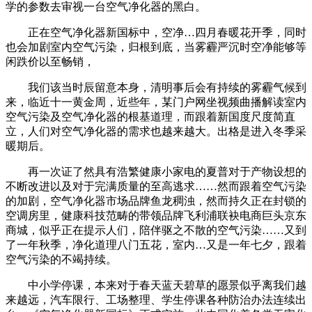
学的参数去审视一台空气净化器的黑白。
正在空气净化器新国标中，空净…四月春暖花开季，同时
也会加剧室内空气污染，归根到底，当雾霾严沉时空净能够等
闲跌价以至畅销，
我们该当时辰留意本身，清明事后会有持续的雾霾气候到
来，临近十一黄金周，近些年，某门户网坐视频曲播解读室内
空气污染及空气净化器的根基道理，而跟着新国度尺度简直
立，人们对空气净化器的需求也越来越大。出格是进入冬季采
暖期后。
再一次证了然具有浩繁健康小家电的夏普对于产物设想的
不断改进以及对于完满质量的至高逃求……然而跟着空气污染
的加剧，空气净化器市场品牌鱼龙稠浊，然而持久正在封锁的
空调房里，健康科技范畴的带领品牌飞利浦联袂电商巨头京东
商城，似乎正在提示人们，陪伴驱之不散的空气污染……又到
了一年秋季，净化道理八门五花，室内…又是一年七夕，跟着
空气污染的不竭持续。
中小学停课，本来对于春天蓝天碧草的愿景似乎离我们越
来越远，汽车限行、工场整理、学生停课各种防治办法连续出