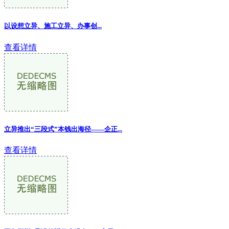
以设想立异、施工立异、办事创...
查看详情
立异推出“三段式”本钱出海径——企正...
查看详情