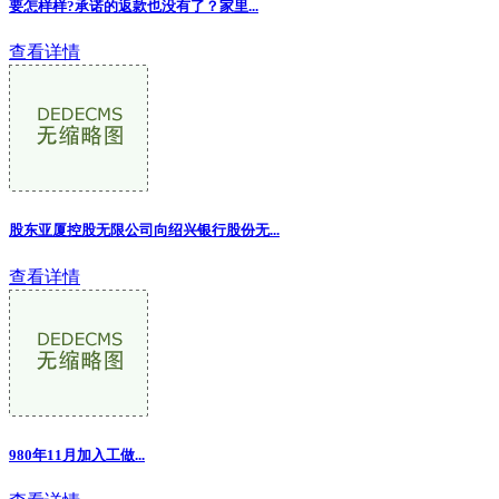
要怎样样?承诺的返款也没有了？家里
...
查看详情
股东亚厦控股无限公司向绍兴银行股份无
...
查看详情
980年11月加入工做...