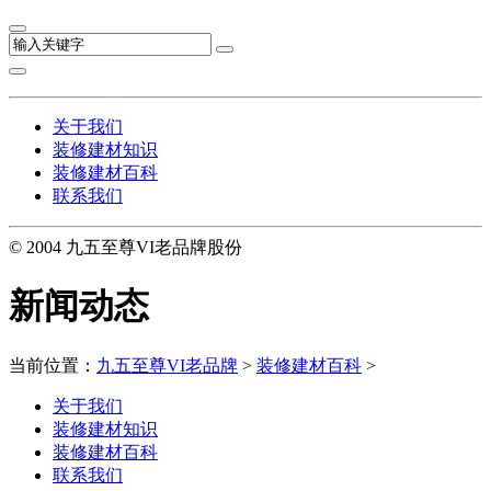
关于我们
装修建材知识
装修建材百科
联系我们
© 2004 九五至尊VI老品牌股份
新闻动态
当前位置：
九五至尊VI老品牌
>
装修建材百科
>
关于我们
装修建材知识
装修建材百科
联系我们