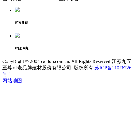
官方微信
WEB网址
CopyRight © 2004 canlon.com.cn. All Rights Reserved.江苏九五
至尊VI老品牌建材股份有限公司. 版权所有
苏ICP备11076726
号-1
网站地图