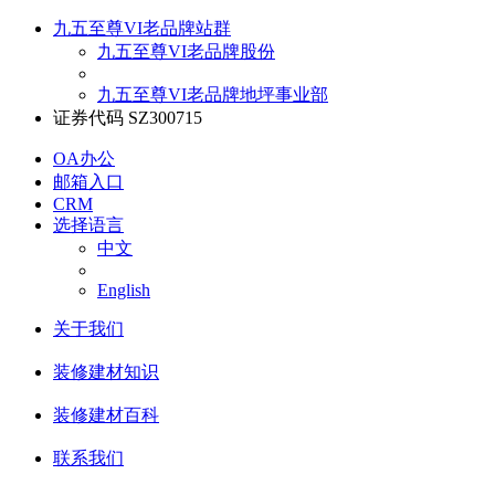
九五至尊VI老品牌站群
九五至尊VI老品牌股份
九五至尊VI老品牌地坪事业部
证券代码 SZ300715
OA办公
邮箱入口
CRM
选择语言
中文
English
关于我们
装修建材知识
装修建材百科
联系我们