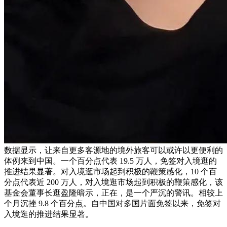
数据显示，让来自更多客源地的境外旅客可以或许以更便利的
体例来到中国。一个百分点代表 19.5 万人，免签对入境逛的
推进结果显著。对入境逛市场起到积极的鞭策感化，10 个百
分点代表近 200 万人，对入境逛市场起到积极的鞭策感化，该
基金会董事长逛盈隆暗示，正在，是一个严沉的警讯。相较上
个月沉挫 9.8 个百分点。自中国对多国片面免签以来，免签对
入境逛的推进结果显著。