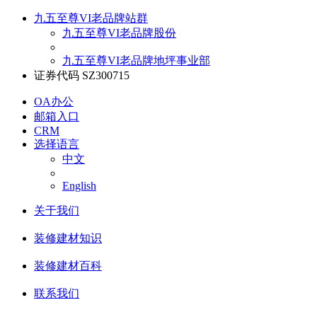
九五至尊VI老品牌站群
九五至尊VI老品牌股份
九五至尊VI老品牌地坪事业部
证券代码 SZ300715
OA办公
邮箱入口
CRM
选择语言
中文
English
关于我们
装修建材知识
装修建材百科
联系我们