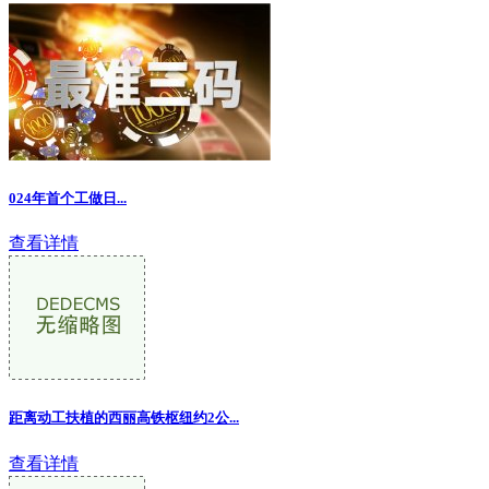
024年首个工做日
...
查看详情
距离动工扶植的西丽高铁枢纽约2公...
查看详情