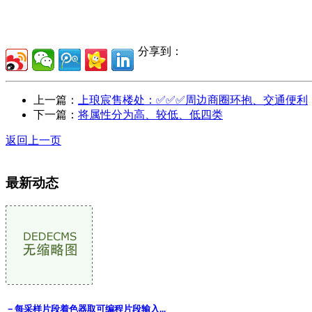
分享到：
上一篇：
上琅宸售楼处：✅✅✅周边商圈环抱、交通便利
下一篇：
将属性分为高、较低、低四类
返回上一页
最新动态
－每采样片段着色器取可编程片段输入...