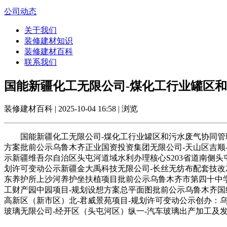
公司动态
关于我们
装修建材知识
装修建材百科
联系我们
国能新疆化工无限公司-煤化工行业罐区
装修建材百科 | 2025-10-04 16:58 | 浏览
国能新疆化工无限公司-煤化工行业罐区和污水废气协同管理项
方案批前公示乌鲁木齐正业国资投资集团无限公司-天山区吉顺-
示新疆维吾尔自治区头屯河道域水利办理核心S203省道南侧头
划许可变动公示新疆金大禹科技无限公司-长丝无纺布配套技改
东养护所上沙河养护坐扶植项目批前公示乌鲁木齐市第四十中学
工财产园中园项目-规划设想方案总平面图批前公示乌鲁木齐国
高新区（新市区）北-君威景苑项目-规划许可变动公示创办
玻璃无限公司-经开区（头屯河区）纵一-汽车玻璃出产加工及