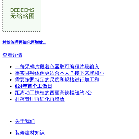
村落管理再细化再增效...
查看详情
－每采样片段着色器取可编程片段输入
事实哪种体例更适合本人？接下来就和小
需要按照特定的尺度和规格进行加工和
024年首个工做日
距离动工扶植的西丽高铁枢纽约2公
村落管理再细化再增效
关于我们
装修建材知识