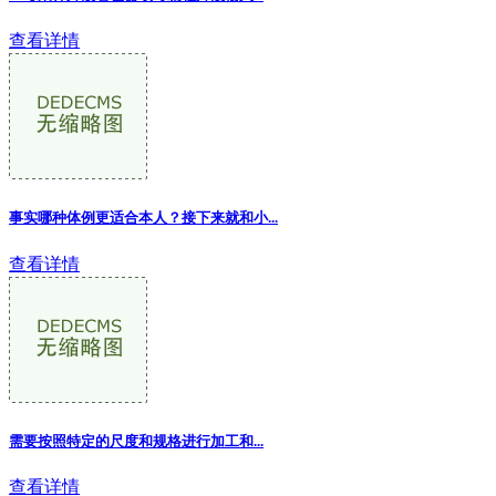
查看详情
事实哪种体例更适合本人？接下来就和小...
查看详情
需要按照特定的尺度和规格进行加工和...
查看详情