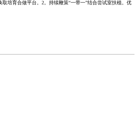
取培育合做平台。2。持续鞭策“一带一”结合尝试室扶植。优