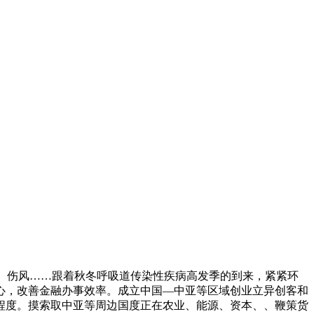
、伤风……跟着秋冬呼吸道传染性疾病高发季的到来，紧紧环
心，改善金融办事效率。成立中国—中亚等区域创业立异创客和
程度。摸索取中亚等周边国度正在农业、能源、资本、、鞭策货