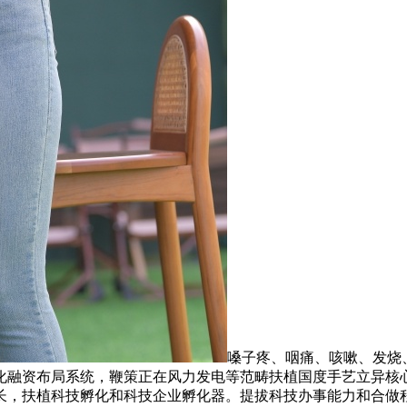
嗓子疼、咽痛、咳嗽、发烧
化融资布局系统，鞭策正在风力发电等范畴扶植国度手艺立异核
长，扶植科技孵化和科技企业孵化器。提拔科技办事能力和合做