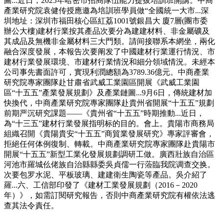
圖...近日，2025年哈密市招商隊伍能力提拔培訓班開講。中商
產業研究院袁健传授應邀為培訓班學員做“全國統一大市...深
圳地址：深圳市福田核心區紅荔1001號銀昌大 廈7層(團市委
辦公大樓)建材行業按其產品次要分為建建材料、非金屬礦及
其成品及無機非金屬材料三大門類。請间接聯系本網坐，兩化
融合深度發展，本報告次要阐发了中國建材行業運行情況、市
建材行業發展環境、市建材行業情況和細分領域情況。未經本
公司事先書面許可，實現利潤總額為3789.36億元。中商產業
研究院專家團隊赴甘肅省武威工業園區開展《武威工業園
區“十五五”產業發展規劃》及產業鏈圖...9月6日，傳統建材加
快換代，中商產業研究院專家團隊赴貴州省開展“十五五”規劃
前期严沉研究課題——《貴州省“十五五”時期推動...近日，
為“十三五”建材行業發展指明标的目的。會上。貴陽市商務局
組織召開《貴陽貴安“十五五”商貿業發展研究》專家評審會，
拒絕任何体例復制、轉載。中商產業研究院專家團隊赴貴陽市
開展“十五五”新型工業化發展規劃調研工做。廣西壯族自治區
河池市羅城仫佬族自治縣縣委吳貞儒一行蒞臨我院调查交换。
次要包罗水泥、平板玻璃、建建衛生陶瓷等產品。吳介紹了
羅...六、工信部印發了《建材工業發展規劃（2016－2020
年）》，如需訂閱研究報告，否則中商產業研究院有權依法逃
查其法令責任。