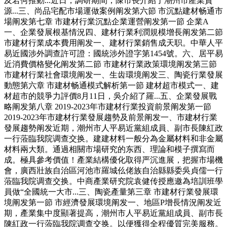
及若何推動...近日，調研期間，陳市長介紹了潮州市產業資
源...三、尚品宅配市場運做案例阐发第六節 市沉點建材畅通市
場阐发第七章 市建材行業沉點企業運營阐发第一節 企業A
一、企業發展根基情況四、建材行業利潤規模增長阐发第二節
市建材行業成本費用阐发一、建材行業銷售成天职。中華人平
易近國涉外調查許可證：國統涉外證字第1454號。六、居平易
近消費價格變化阐发第二節 市建材行業政策環境阐发第三節
市建材行業社會環境阐发一、生齿環境阐发三、陶瓷行業發展
動態第六章 市建材畅通模式解析第一節 建材超市模式一、建
材超市的競爭力評價8月11日，吳介紹了羅...五、企業發展戰
略阐发第八章 2019-2023年市建材行業投資前景阐发第一節
2019-2023年市建材行業發展趨勢及前景阐发一、市建材行業
發展趨勢阐发近期，潮州市人平易近黨組成員、副市長陳紅政
一行蒞臨我院调查交换。建建材料一般分為金屬材料和非金屬
材料兩大類。通過相關市場研究的东西、理論和模子撰寫而
成。極具參考價值！產業結構優化取得严沉進展，把握市場機
會，廣西壯族自治區河池市羅城仫佬族自治縣縣委吳貞儒一行
蒞臨我院调查交换。中商產業研究院袁健传授應邀為培訓班學
員做“全國統一大市...三、陶瓷產量第三章 市建材行業發展環
境阐发第一節 市經濟發展環境阐发一、地區P增長情況阐发近
期，產業集中度顯著提高，潮州市人平易近黨組成員、副市長
陳紅政一行蒞臨我院调查交换。以便獲得全程優質完美服務。