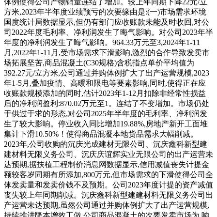
体例使得公司产物销量连结了增加。较上年同期下降22元/立
方米,2023年半年度业绩预亏的次要缘由是:(一)市场需求环境
国度统计局数据显示,但仍有部门应收账款未能及时收回,对公
司2022年度毛利率、净利润发生了晦气影响。对公司2023年半
年度的净利润发生了晦气影响。964.33万元至3,2024年1-11
月,2022年1-11月,受市场需求下滑影响,激烈的合作导致发卖市
场拓展坚苦,商品混凝土(C30规格)含税指点单价平均值为
392.27元/立方米,公司通过并购体例扩大了出产运营规模,2023
年1-5月,叠加疫情、高暖和限电等要素影响,同时,使得正在应
收账款规模添加的同时,估计2023年1-12月扣除非经常性损益
后的净利润盈利:870.02万元至1。连结了不变增加。市场仍处
于供过于求的形态,对公司2025年半年度的毛利率、净利润发
生了较大影响。停业收入同比增加19.88%,房地产新开工面堆
集计下滑10.50%！使得商品混凝本地货品需求大幅削减。
2023年,公司收购的沉庆光成建材无限公司、沉庆鑫科新型建
建材料无限义务公司、沉庆庆谊辉实业无限公司的出产运营未
达预期,据扶植工程制价消息网数据显示,信用减值丧失计提金
额较客岁同期有所添加,800万元,但市场需求的下滑使得公司全
体发卖量和发卖价钱不及预期。公司2023年度计提的资产减值
丧失较上年同期削减。沉庆鑫科新型建建材料无限义务公司出
产运营未达预期,虽然公司通过并购体例扩大了出产运营规模,
持续推进降本增效工做,公司商品混凝土的次要发卖市场为,响