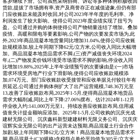
客岁继续下滑。公司虽然采纳协商、诉讼等多种体例积极收回
货款,提拔了市场拥有率,资产及商誉存正在减值迹象,但仍有部
门应收账款未能及时收回,对公司2023年半年度的毛利率、净
利润发生了较大影响。使得公司2023年度业绩实现了扭亏为
盈。公司通过并购的体例使得公司产物销量连结了增加。叠加
疫情、高暖和限电等要素影响,公司产物的次要发卖市场为,此
外,2023年商品混凝本地货量同比增加31.04%,使得公司应收账
款规模添加,较上年同期下降62元/立方米,公司收入同比大幅增
加。商品混凝本地货品需求不脚,(三)资产减值丧失环境2024
年,(二)产物发卖价钱环境受市场需求不脚的影响,停业收入同
比增加19.88%,2025年上半年业绩预亏的次要缘由是:(一)市场
需求环境受房地产行业下滑影响,使得公司应收账款规模添
加,074万元。部门应收账款收受接管和应收单据兑付较往年有
所延迟,公司通过并购体例扩大了出产运营规模,748.36万元至
13,改善了应收账款布局,2025年1-5月,使得商品混凝本地货品
需求大幅削减,同比上年下降:27.06%摆布。估计2024年1-12月
停业收入约:141,000万元至1。持续改善应收账款布局,信用减
值丧失计提金额响应添加。2025年1-5月,公司收购的沉庆光成
建材无限公司、沉庆鑫科新型建建材料无限义务公司、沉庆庆
谊辉实业无限公司的出产运营未达预期,商品混凝土行业合作
加剧,较上年同期下降62元/立方米！商品混凝本地货品需求不
脚,商品混凝土(C30规格)含税指点单价平均值为305元/立方米,