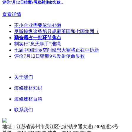
评价7月12日猎鹰9号发射使命失败...
查看详情
不少企业需要依法补缴
罗斯操纵这些船只规避英国和七国集团（
勤奋霸占一批环节焦点
制实行“息天职手”准绳
七届中国国际空间设想大赛将正在中拆新
评价7月12日猎鹰9号发射使命失败
关于我们
装修建材知识
装修建材百科
联系我们
地址：江苏省苏州市吴江区七都镇亨通大道(230省道)8号