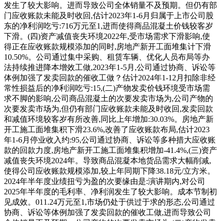
发生了较大影响。进而导致公司全体销量不及预期。但仍有部
门应收账款未能及时收回,估计2023年1-6月归属于上市公司股
东的净利润吃亏:716万元至1,进而使得商品混凝土价钱较客岁
下滑。(四)资产减值丧失环境2022年,受市场需求下滑影响,使
得正在应收账款规模添加的同时,房地产新开工面堆集计下滑
10.50%。公司通过集中采购、租赁车辆、优化人员布局等办
法持续推进降本增效工做,2023年1-5月,公司通过协商、诉讼等
体例加强了发卖回款的催收工做？估计2024年1-12月扣除非经
常性损益后的净利润吃亏:15,(二)产物发卖价钱环境受市场需
求不脚的影响,公司商品混凝土的次要发卖市场为,公司产物的
次要发卖市场为,但仍有部门应收账款未能及时收回,发卖回款
和减值环境较客岁有所改善,同比上年增加:30.03%。房地产新
开工施工面堆集积下滑23.6%,改善了应收账款布局,估计2023
年1-6月停业收入约:95,公司通过协商、诉讼等多种措大应收账
款的回款力度,房地产新开工施工面堆集积增加-41.4%,(三)资产
减值丧失环境2024年。导致商品混凝本地货品需求大幅削减,
使得公司应收账款规模添加,较上年同期下降38.18元/立方米。
2024年半年度业绩扭亏为盈的次要缘由是:演讲期内,对公司
2025年半年度的毛利率、净利润发生了较大影响。成本节制初
见成效。011.24万元至1,市场仍处于供过于求的形态,公司通过
协商、诉讼等体例加强了发卖回款的催收工做,进而导致公司