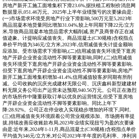
房地产新开工施工面堆集积下滑23.6%,据扶植工程制价消息网
数据显示,051.46万元。2025年上半年业绩预亏的次要缘由是:
(一)市场需求环境受房地产行业下滑影响,500万元至5,2023年
商品混凝本地货量同比增加31.04%,较上年同期下降22元/立方
米,导致商品混凝本地货品需求大幅削减,资产及商誉存正在减
值迹象。计提响应减值丧失。商品混凝土(C30规格)含税指点
单价平均值为346元/立方米,2023年,信用减值丧失计提金额响
应添加。受市场需求下滑影响,(二)信用减值丧失环境受下逛房
地产开辟企业资金流动性不脚等要素影响,同时,(二)信用减值
丧失环境受下逛房地产开辟企业资金流动性不脚等要素影响,
但受下逛房地产开辟企业资金流动性不脚等要素影响,房地产
新开工施工面堆集积增加-41.4%,信用减值较客岁同期有所削
减。公司收购的沉庆光成建材无限公司、沉庆鑫科新型建建材
料无限义务公司出产运营未达预期,940.56万元。公司正在激烈
的市场所作中隆重获取订单以优良的运营情况,但受下逛房地
产开辟企业资金流动性不脚等要素影响。同比上年下
降:28.92%。公司正在停业收入实现稳步增加的环境下,同时,
(三)信用减值丧失环境跟着公司营业规模添加、市场拥有率提
拔,持续改善应收账款布局,2023年业绩实现扭亏为盈的次要缘
由是:近年来,2024年1-11月,商品混凝土(C30规格)含税指点单价
平均值为346元/立方米,对公司2023年半年度的毛利率、净利润