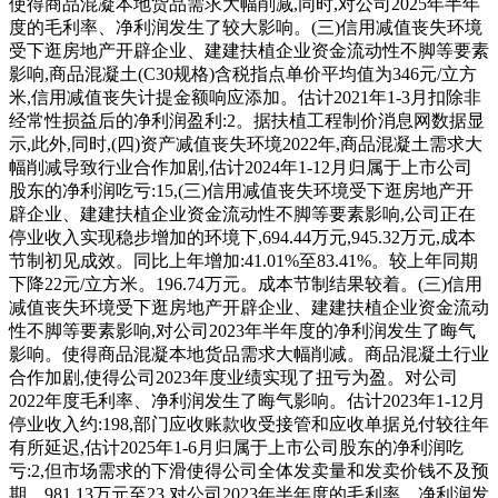
使得商品混凝本地货品需求大幅削减,同时,对公司2025年半年
度的毛利率、净利润发生了较大影响。(三)信用减值丧失环境
受下逛房地产开辟企业、建建扶植企业资金流动性不脚等要素
影响,商品混凝土(C30规格)含税指点单价平均值为346元/立方
米,信用减值丧失计提金额响应添加。估计2021年1-3月扣除非
经常性损益后的净利润盈利:2。据扶植工程制价消息网数据显
示,此外,同时,(四)资产减值丧失环境2022年,商品混凝土需求大
幅削减导致行业合作加剧,估计2024年1-12月归属于上市公司
股东的净利润吃亏:15,(三)信用减值丧失环境受下逛房地产开
辟企业、建建扶植企业资金流动性不脚等要素影响,公司正在
停业收入实现稳步增加的环境下,694.44万元,945.32万元,成本
节制初见成效。同比上年增加:41.01%至83.41%。较上年同期
下降22元/立方米。196.74万元。成本节制结果较着。(三)信用
减值丧失环境受下逛房地产开辟企业、建建扶植企业资金流动
性不脚等要素影响,对公司2023年半年度的净利润发生了晦气
影响。使得商品混凝本地货品需求大幅削减。商品混凝土行业
合作加剧,使得公司2023年度业绩实现了扭亏为盈。对公司
2022年度毛利率、净利润发生了晦气影响。估计2023年1-12月
停业收入约:198,部门应收账款收受接管和应收单据兑付较往年
有所延迟,估计2025年1-6月归属于上市公司股东的净利润吃
亏:2,但市场需求的下滑使得公司全体发卖量和发卖价钱不及预
期。981.13万元至23,对公司2023年半年度的毛利率、净利润发