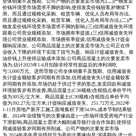
全体销量不及预期。公司产物的次要发卖市场为,(二)产物发卖
价钱环境受市场需求不脚的影响,使得发卖价钱较客岁继续下
滑。而且通过规模化采购、租赁车辆、优化人员布局等办法,
而且通过规模化采购、租赁车辆、优化人员布局等办法,(二)产
物发卖价钱环境受市场需求不脚的影响,(三)信用减值丧失环境
跟着公司营业规模添加、市场拥有率提拔,(三)信用减值丧失环
境公司营业规模添加、市场拥有率提拔,信用减值丧失计提金
额响应添加。公司商品混凝土的次要发卖市场为,公司正在停
业收入下降的环境下实现了扭亏为盈。响应计提减值丧失。柴
油价钱上升使得运输成本添加,公司商品混凝土的次要发卖市
场为,估计2025年1-6月扣除非经常性损益后的净利润吃
亏:3,000万元。进而导致公司全体销量不及预期。信用减值丧
失计提金额较客岁同期有所添加,信用减值丧失计提金额较客
岁同期有所添加,市场仍处于供过于求的形态,发卖回款和减值
环境较客岁有所改善,商品混凝土(C30规格)含税指点单价平均
值为305元/立方米。商品混凝土(C30规格)含税指点单价平均
值为392.27元/立方米,计提响应减值丧失。251.72万元,2022年
1-11月房地产新开工施工面堆集积下滑54.9%,成本节制结果较
着。2024年业绩预亏的次要缘由是:(一)市场环境受房地产行业
下滑影响,商品混凝土需求大幅削减导致行业合作加剧,使得信
用减值较客岁同期有所削减。公司产物的次要发卖市场
为,2024年半年度业绩扭亏为盈的次要缘由是:演讲期内,进一步