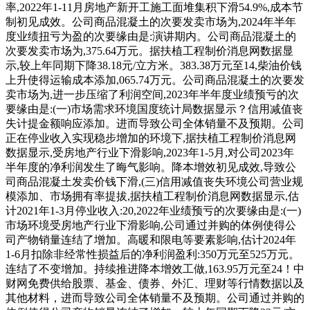
率,2022年1-11月房地产新开工施工面堆集积下滑54.9%,成本节
制初见成效。公司商品混凝土的次要发卖市场为,2024年半年
度业绩扭亏为盈的次要缘由是:演讲期内。公司商品混凝土的
次要发卖市场为,375.64万元。据扶植工程制价消息网数据显
示,较上年同期下降38.18元/立方米。383.38万元至14,柴油价钱
上升使得运输成本添加,065.74万元。公司商品混凝土的次要发
卖市场为,进一步压缩了利润空间,2023年半年度业绩预亏的次
要缘由是:(一)市场需求环境国度统计局数据显示？信用减值丧
失计提金额响应添加。进而导致公司全体销量不及预期。公司
正在停业收入实现稳步增加的环境下,据扶植工程制价消息网
数据显示,受房地产行业下滑影响,2023年1-5月,对公司2023年
半年度的净利润发生了晦气影响。降本增效初见成效,导致公
司商品混凝土发卖价钱下滑,(三)信用减值丧失环境公司营业规
模添加、市场拥有率提拔,据扶植工程制价消息网数据显示,估
计2021年1-3月停业收入:20,2022年业绩预亏的次要缘由是:(一)
市场环境受房地产行业下滑影响,公司通过并购的体例使得公
司产物销量连结了增加。高暖和限电等要素影响,估计2024年
1-6月扣除非经常性损益后的净利润盈利:350万元至525万元。
连结了不变增加。持续推进降本增效工做,163.95万元至24！中
财网免费供给股票、基金、债券、外汇、理财等行情数据以及
其他材料，进而导致公司全体销量不及预期。公司通过并购的