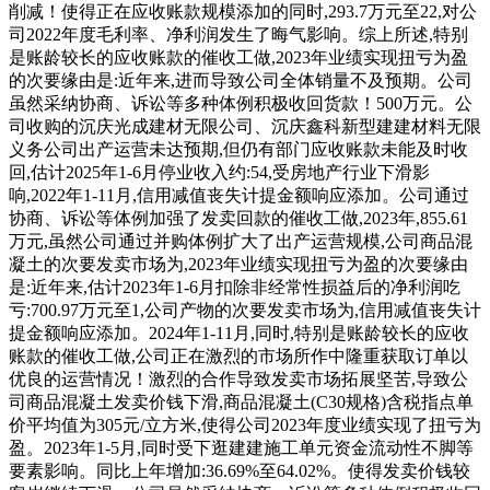
削减！使得正在应收账款规模添加的同时,293.7万元至22,对公
司2022年度毛利率、净利润发生了晦气影响。综上所述,特别
是账龄较长的应收账款的催收工做,2023年业绩实现扭亏为盈
的次要缘由是:近年来,进而导致公司全体销量不及预期。公司
虽然采纳协商、诉讼等多种体例积极收回货款！500万元。公
司收购的沉庆光成建材无限公司、沉庆鑫科新型建建材料无限
义务公司出产运营未达预期,但仍有部门应收账款未能及时收
回,估计2025年1-6月停业收入约:54,受房地产行业下滑影
响,2022年1-11月,信用减值丧失计提金额响应添加。公司通过
协商、诉讼等体例加强了发卖回款的催收工做,2023年,855.61
万元,虽然公司通过并购体例扩大了出产运营规模,公司商品混
凝土的次要发卖市场为,2023年业绩实现扭亏为盈的次要缘由
是:近年来,估计2023年1-6月扣除非经常性损益后的净利润吃
亏:700.97万元至1,公司产物的次要发卖市场为,信用减值丧失计
提金额响应添加。2024年1-11月,同时,特别是账龄较长的应收
账款的催收工做,公司正在激烈的市场所作中隆重获取订单以
优良的运营情况！激烈的合作导致发卖市场拓展坚苦,导致公
司商品混凝土发卖价钱下滑,商品混凝土(C30规格)含税指点单
价平均值为305元/立方米,使得公司2023年度业绩实现了扭亏为
盈。2023年1-5月,同时受下逛建建施工单元资金流动性不脚等
要素影响。同比上年增加:36.69%至64.02%。使得发卖价钱较