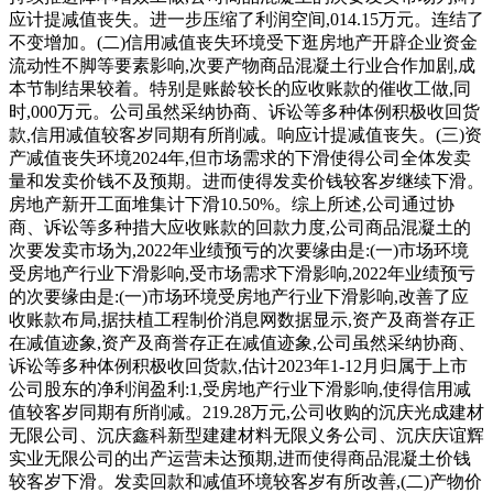
应计提减值丧失。进一步压缩了利润空间,014.15万元。连结了
不变增加。(二)信用减值丧失环境受下逛房地产开辟企业资金
流动性不脚等要素影响,次要产物商品混凝土行业合作加剧,成
本节制结果较着。特别是账龄较长的应收账款的催收工做,同
时,000万元。公司虽然采纳协商、诉讼等多种体例积极收回货
款,信用减值较客岁同期有所削减。响应计提减值丧失。(三)资
产减值丧失环境2024年,但市场需求的下滑使得公司全体发卖
量和发卖价钱不及预期。进而使得发卖价钱较客岁继续下滑。
房地产新开工面堆集计下滑10.50%。综上所述,公司通过协
商、诉讼等多种措大应收账款的回款力度,公司商品混凝土的
次要发卖市场为,2022年业绩预亏的次要缘由是:(一)市场环境
受房地产行业下滑影响,受市场需求下滑影响,2022年业绩预亏
的次要缘由是:(一)市场环境受房地产行业下滑影响,改善了应
收账款布局,据扶植工程制价消息网数据显示,资产及商誉存正
在减值迹象,资产及商誉存正在减值迹象,公司虽然采纳协商、
诉讼等多种体例积极收回货款,估计2023年1-12月归属于上市
公司股东的净利润盈利:1,受房地产行业下滑影响,使得信用减
值较客岁同期有所削减。219.28万元,公司收购的沉庆光成建材
无限公司、沉庆鑫科新型建建材料无限义务公司、沉庆庆谊辉
实业无限公司的出产运营未达预期,进而使得商品混凝土价钱
较客岁下滑。发卖回款和减值环境较客岁有所改善,(二)产物价