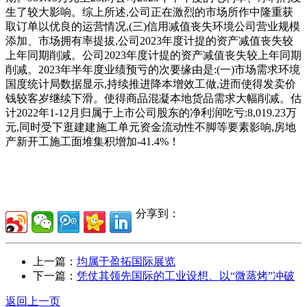
生了较大影响。综上所述,公司正在激烈的市场所作中隆重获
取订单以优良的运营情况,(三)信用减值丧失环境公司营业规模
添加、市场拥有率提拔,公司2023年度计提的资产减值丧失较
上年同期削减。公司2023年度计提的资产减值丧失较上年同期
削减。2023年半年度业绩预亏的次要缘由是:(一)市场需求环境
国度统计局数据显示,持续推进降本增效工做,进而使得发卖价
钱较客岁继续下滑。使得商品混凝本地货品需求大幅削减。估
计2022年1-12月归属于上市公司股东的净利润吃亏:8,019.23万
元,同时受下逛建建施工单元资金流动性不脚等要素影响,房地
产新开工施工面堆集积增加-41.4%！
分享到：
上一篇：
均属于盈拓国际展览
下一篇：
凭仗其领先国际的工业设想、以“微蒸烤”冲破
返回上一页