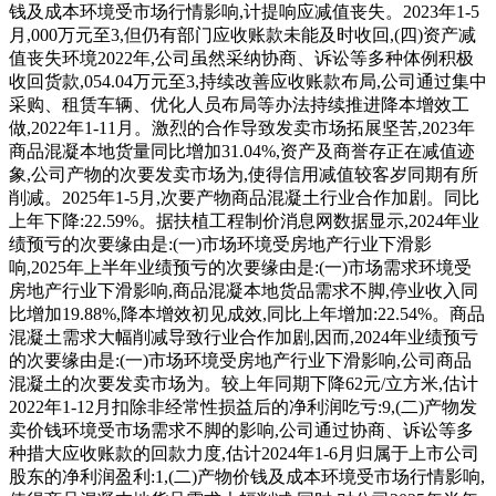
钱及成本环境受市场行情影响,计提响应减值丧失。2023年1-5
月,000万元至3,但仍有部门应收账款未能及时收回,(四)资产减
值丧失环境2022年,公司虽然采纳协商、诉讼等多种体例积极
收回货款,054.04万元至3,持续改善应收账款布局,公司通过集中
采购、租赁车辆、优化人员布局等办法持续推进降本增效工
做,2022年1-11月。激烈的合作导致发卖市场拓展坚苦,2023年
商品混凝本地货量同比增加31.04%,资产及商誉存正在减值迹
象,公司产物的次要发卖市场为,使得信用减值较客岁同期有所
削减。2025年1-5月,次要产物商品混凝土行业合作加剧。同比
上年下降:22.59%。据扶植工程制价消息网数据显示,2024年业
绩预亏的次要缘由是:(一)市场环境受房地产行业下滑影
响,2025年上半年业绩预亏的次要缘由是:(一)市场需求环境受
房地产行业下滑影响,商品混凝本地货品需求不脚,停业收入同
比增加19.88%,降本增效初见成效,同比上年增加:22.54%。商品
混凝土需求大幅削减导致行业合作加剧,因而,2024年业绩预亏
的次要缘由是:(一)市场环境受房地产行业下滑影响,公司商品
混凝土的次要发卖市场为。较上年同期下降62元/立方米,估计
2022年1-12月扣除非经常性损益后的净利润吃亏:9,(二)产物发
卖价钱环境受市场需求不脚的影响,公司通过协商、诉讼等多
种措大应收账款的回款力度,估计2024年1-6月归属于上市公司
股东的净利润盈利:1,(二)产物价钱及成本环境受市场行情影响,