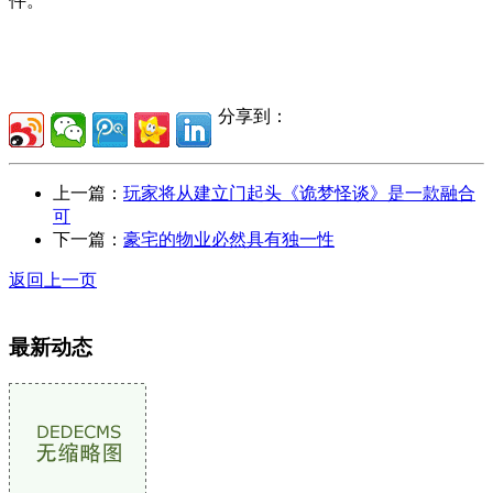
件。
分享到：
上一篇：
玩家将从建立门起头《诡梦怪谈》是一款融合
可
下一篇：
豪宅的物业必然具有独一性
返回上一页
最新动态