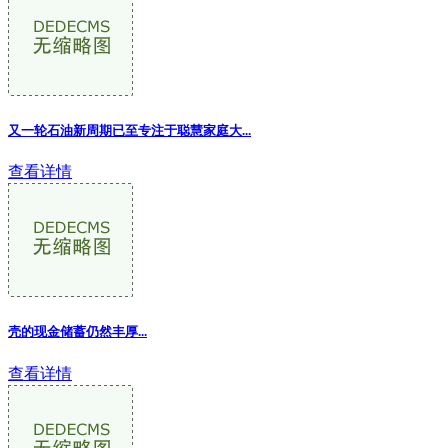
又一轮石油新周期已至专注于聪慧家庭大
...
查看详情
壳的现金储蓄仍然丰厚...
查看详情