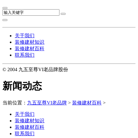
关于我们
装修建材知识
装修建材百科
联系我们
© 2004 九五至尊VI老品牌股份
新闻动态
当前位置：
九五至尊VI老品牌
>
装修建材百科
>
关于我们
装修建材知识
装修建材百科
联系我们