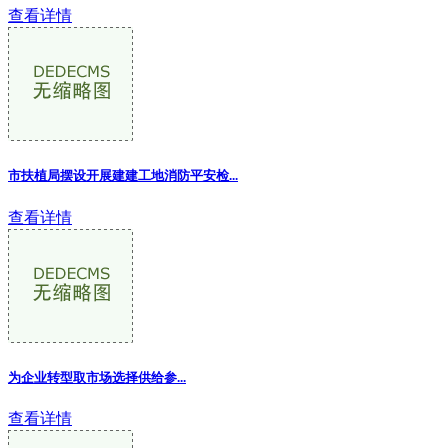
查看详情
市扶植局摆设开展建建工地消防平安检...
查看详情
为企业转型取市场选择供给参...
查看详情