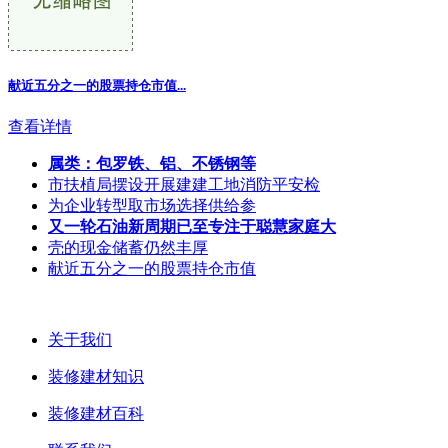
献近五分之一的股票持仓市值...
查看详情
属类：包罗铁、铝、不锈钢等
市扶植局摆设开展建建工地消防平安检
为企业转型取市场选择供给参
又一轮石油新周期已至专注于聪慧家庭大
壳的现金储蓄仍然丰厚
献近五分之一的股票持仓市值
关于我们
装修建材知识
装修建材百科