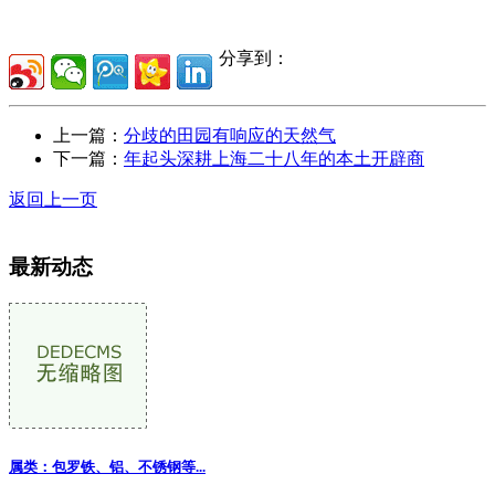
分享到：
上一篇：
分歧的田园有响应的天然气
下一篇：
年起头深耕上海二十八年的本土开辟商
返回上一页
最新动态
属类：包罗铁、铝、不锈钢等
...