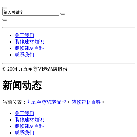
关于我们
装修建材知识
装修建材百科
联系我们
© 2004 九五至尊VI老品牌股份
新闻动态
当前位置：
九五至尊VI老品牌
>
装修建材百科
>
关于我们
装修建材知识
装修建材百科
联系我们