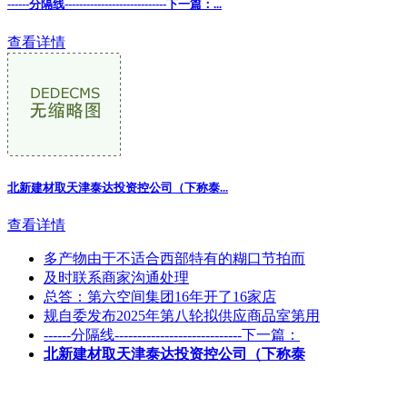
------分隔线----------------------------下一篇：...
查看详情
北新建材取天津泰达投资控公司（下称泰
...
查看详情
多产物由于不适合西部特有的糊口节拍而
及时联系商家沟通处理
总答：第六空间集团16年开了16家店
规自委发布2025年第八轮拟供应商品室第用
------分隔线----------------------------下一篇：
北新建材取天津泰达投资控公司（下称泰