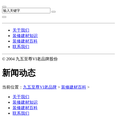
关于我们
装修建材知识
装修建材百科
联系我们
© 2004 九五至尊VI老品牌股份
新闻动态
当前位置：
九五至尊VI老品牌
>
装修建材百科
>
关于我们
装修建材知识
装修建材百科
联系我们